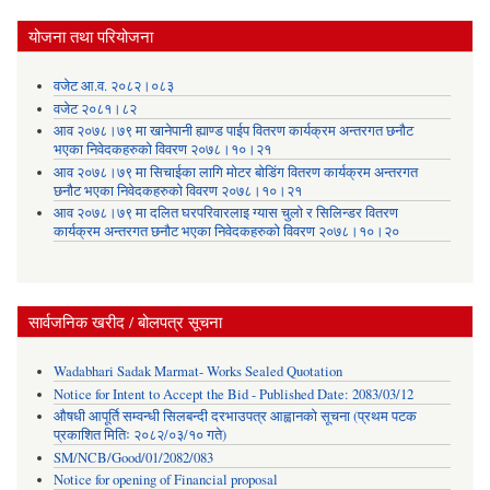
योजना तथा परियोजना
वजेट आ.व. २०८२।०८३
वजेट २०८१।८२
आव २०७८।७९ मा खानेपानी ह्याण्ड पाईप वितरण कार्यक्रम अन्तरगत छनौट
भएका निवेदकहरुको विवरण २०७८।१०।२१
आव २०७८।७९ मा सिचाईका लागि मोटर बोडिंग वितरण कार्यक्रम अन्तरगत
छनौट भएका निवेदकहरुको विवरण २०७८।१०।२१
आव २०७८।७९ मा दलित घरपरिवारलाइ ग्यास चुलो र सिलिन्डर वितरण
कार्यक्रम अन्तरगत छनौट भएका निवेदकहरुको विवरण २०७८।१०।२०
सार्वजनिक खरीद / बोलपत्र सूचना
Wadabhari Sadak Marmat- Works Sealed Quotation
Notice for Intent to Accept the Bid - Published Date: 2083/03/12
औषधी आपूर्ति सम्वन्धी सिलबन्दी दरभाउपत्र आह्वानको सूचना (प्रथम पटक
प्रकाशित मितिः २०८२/०३/१० गते)
SM/NCB/Good/01/2082/083
Notice for opening of Financial proposal