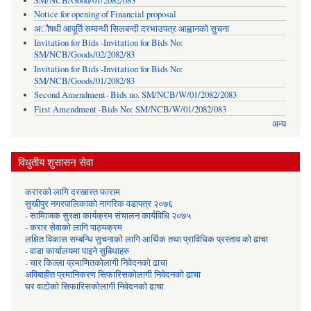
SM/NCB/Good/01/2082/083
Notice for opening of Financial proposal
अौषधी आपूर्ति सम्वन्धी सिलबन्दी दरभाउपत्र आह्वानको सुचना
Invitation for Bids -Invitation for Bids No:
SM/NCB/Goods/02/2082/83
Invitation for Bids -Invitation for Bids No:
SM/NCB/Goods/01/2082/83
Second Amendment- Bids no. SM/NCB/W/01/2082/2083
First Amendment -Bids No: SM/NCB/W/01/2082/083
अन्य
विधुतीय शुसासन सेवा
करारको लागि दरखास्त फाराम
सुखीपुर नगरपालिकाको नागरिक वडापत्र २०७६
- सामािजक सुरक्षा कार्यक्रम संचालन कार्यविधि २०७५
- करार सेवाको लागि पाठ्यक्रम
लक्षित विकास सम्बन्धि सुचनाको लागि आर्थिक तथा प्राविधिक प्रस्ताव को ढाचा
- वाडा कार्यालयमा पाइने सुबिधाहरु
- चार किल्ला प्रमाणितकोलागी निवेदनको ढाचा
अविबाहीत प्रमानिकरण सिफारिसकोलागी निवेदनको ढाचा
घर वाटोको सिफारिसकोलागी निवेदनको ढाचा