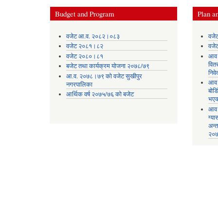
Budget and Program
Plan an
वजेट आ.व. २०८२।०८३
वजे
वजेट २०८१।८२
वजे
वजेट २०८०।८१
आव 
वित
बजेट तथा कार्यक्रम योजना २०७८/७९
निव
आ.व. २०७८।७९ को वजेट सुखीपुर
आव 
नगरपालिका
बोड
आर्थिक वर्ष २०७५/७६ को बजेट
भएक
आव 
ग्या
अन्
२०