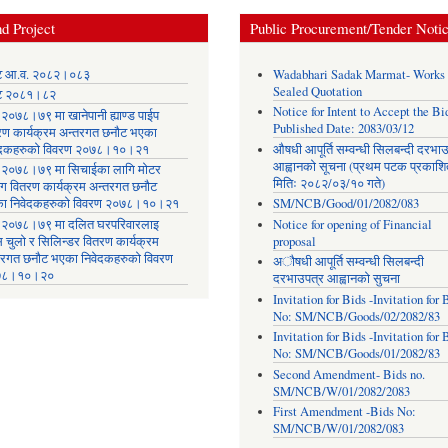
d Project
Public Procurement/Tender Noti
ट आ.व. २०८२।०८३
Wadabhari Sadak Marmat- Works
Sealed Quotation
ट २०८१।८२
Notice for Intent to Accept the Bid
२०७८।७९ मा खानेपानी ह्याण्ड पाईप
Published Date: 2083/03/12
रण कार्यक्रम अन्तरगत छनौट भएका
ेदकहरुको विवरण २०७८।१०।२१
औषधी आपूर्ति सम्वन्धी सिलबन्दी दरभा
आह्वानको सूचना (प्रथम पटक प्रकाशि
२०७८।७९ मा सिचाईका लागि मोटर
मितिः २०८२/०३/१० गते)
िंग वितरण कार्यक्रम अन्तरगत छनौट
ा निवेदकहरुको विवरण २०७८।१०।२१
SM/NCB/Good/01/2082/083
२०७८।७९ मा दलित घरपरिवारलाइ
Notice for opening of Financial
स चुलो र सिलिन्डर वितरण कार्यक्रम
proposal
तरगत छनौट भएका निवेदकहरुको विवरण
अौषधी आपूर्ति सम्वन्धी सिलबन्दी
७८।१०।२०
दरभाउपत्र आह्वानको सुचना
Invitation for Bids -Invitation for 
No: SM/NCB/Goods/02/2082/83
Invitation for Bids -Invitation for 
No: SM/NCB/Goods/01/2082/83
Second Amendment- Bids no.
SM/NCB/W/01/2082/2083
First Amendment -Bids No:
SM/NCB/W/01/2082/083