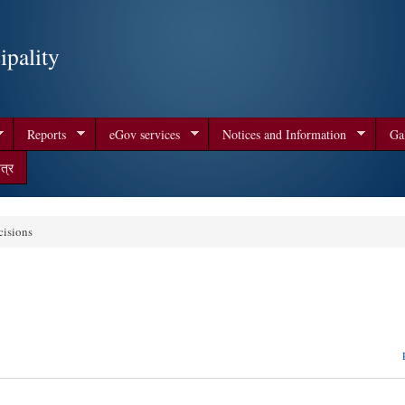
Skip to
main
pality
content
Reports
eGov services
Notices and Information
Ga
त्र
isions