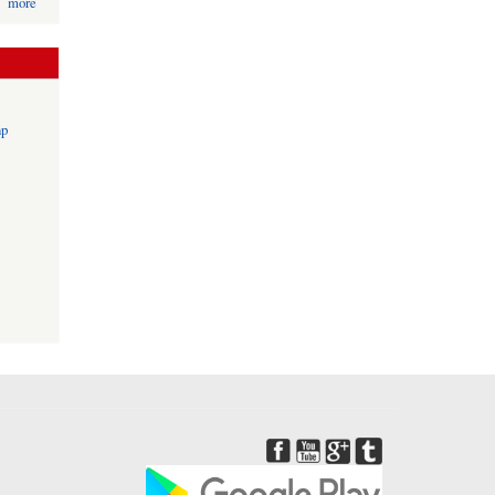
more
np