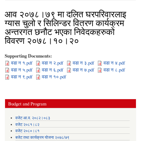
आव २०७८।७९ मा दलित घरपरिवारलाइ
ग्यास चुलो र सिलिन्डर वितरण कार्यक्रम
अन्तरगत छनौट भएका निवेदकहरुको
विवरण २०७८।१०।२०
Supporting Documents:
वडा न १.pdf
वडा न २.pdf
वडा न ३.pdf
वडा न ४.pdf
वडा न ५.pdf
वडा न ६.pdf
वडा न ७.pdf
वडा न ८.pdf
वडा न ९.pdf
वडा न १०.pdf
Budget and Program
वजेट आ.व. २०८२।०८३
वजेट २०८१।८२
वजेट २०८०।८१
बजेट तथा कार्यक्रम योजना २०७८/७९